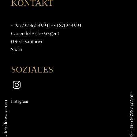
KONTAKT
+49 7222 9609 994
|
+34 871 249 994
Carrer del Bisbe Verger 1
07650 Santanyí
Spain
SOZIALES
+49 7222 9609 994
Instagram
interior@privatehideaway.com
|