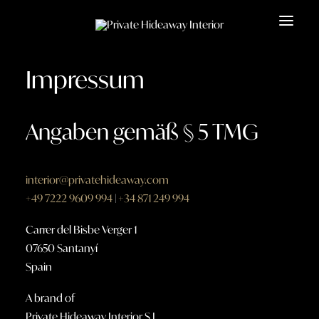
Impressum
Angaben gemäß § 5 TMG
interior@privatehideaway.com
+49 7222 9609 994
|
+34 871 249 994
Carrer del Bisbe Verger 1
07650 Santanyí
Spain
A brand of
Private Hideaway Interior S.L.